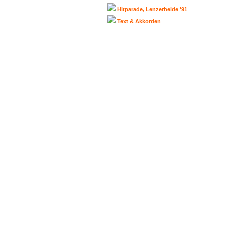
Hitparade, Lenzerheide '91
Text & Akkorden