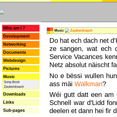
---
Who am I ?
Music
Zauberdraach
Development
Do hat ech dach net d'
Networking
ze sangen, wat ech 
Documents
Service Vacances kenn
Webdesign
Netz absolut näischt fan
Pictures
No e bëssi wullen h
Music
ass mäi
Walkman
?
Song Book
Zauberdraach
Wéi gutt datt een am
Downloads
Schnell war d'Lidd fonn
Links
deelen et dann hei fir 
Sub-pages