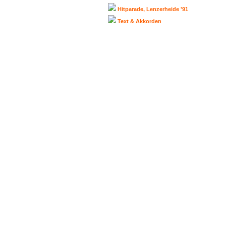
Hitparade, Lenzerheide '91
Text & Akkorden