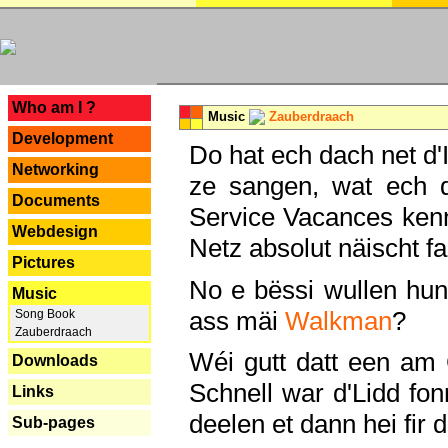
---
Who am I ?
Music
Zauberdraach
Development
Do hat ech dach net d'
Networking
ze sangen, wat ech 
Documents
Service Vacances kenn
Webdesign
Netz absolut näischt fan
Pictures
No e bëssi wullen h
Music
ass mäi
Walkman
?
Song Book
Zauberdraach
Wéi gutt datt een am
Downloads
Schnell war d'Lidd fonn
Links
deelen et dann hei fir 
Sub-pages