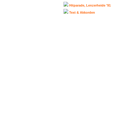
Hitparade, Lenzerheide '91
Text & Akkorden