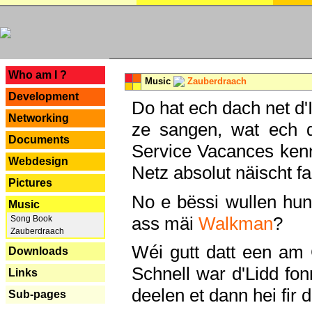
---
Who am I ?
Music
Zauberdraach
Development
Do hat ech dach net d'
Networking
ze sangen, wat ech 
Documents
Service Vacances kenn
Webdesign
Netz absolut näischt fan
Pictures
No e bëssi wullen h
Music
ass mäi
Walkman
?
Song Book
Zauberdraach
Wéi gutt datt een am
Downloads
Schnell war d'Lidd fonn
Links
deelen et dann hei fir 
Sub-pages