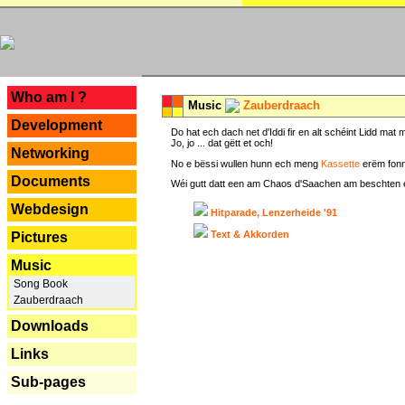
---
Who am I ?
Music
Zauberdraach
Development
Do hat ech dach net d'Iddi fir en alt schéint Lidd m
Jo, jo ... dat gëtt et och!
Networking
No e bëssi wullen hunn ech meng
Kassette
erëm fonn
Documents
Wéi gutt datt een am Chaos d'Saachen am beschten erëm 
Webdesign
Hitparade, Lenzerheide '91
Text & Akkorden
Pictures
Music
Song Book
Zauberdraach
Downloads
Links
Sub-pages