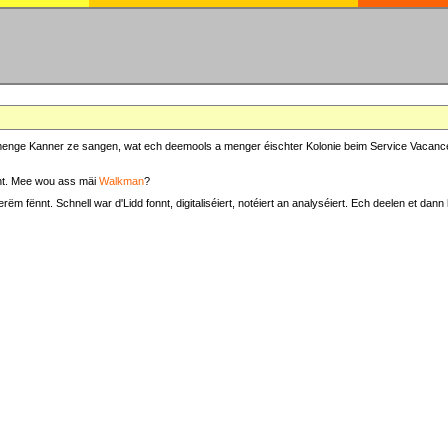
at menge Kanner ze sangen, wat ech deemools a menger éischter Kolonie beim Service Vacance
t. Mee wou ass mäi
Walkman
?
fënnt. Schnell war d'Lidd fonnt, digitaliséiert, notéiert an analyséiert. Ech deelen et dann h