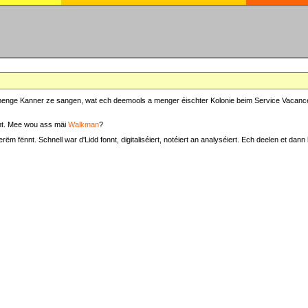
at menge Kanner ze sangen, wat ech deemools a menger éischter Kolonie beim Service Vacance
t. Mee wou ass mäi
Walkman
?
fënnt. Schnell war d'Lidd fonnt, digitaliséiert, notéiert an analyséiert. Ech deelen et dann h