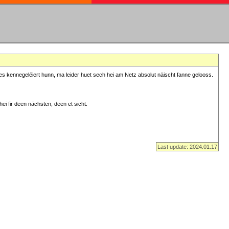
s kennegeléiert hunn, ma leider huet sech hei am Netz absolut näischt fanne gelooss.
ei fir deen nächsten, deen et sicht.
Last update: 2024.01.17