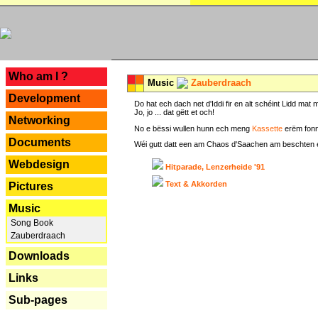
---
Who am I ?
Music
Zauberdraach
Development
Do hat ech dach net d'Iddi fir en alt schéint Lidd m
Jo, jo ... dat gëtt et och!
Networking
No e bëssi wullen hunn ech meng
Kassette
erëm fonn
Documents
Wéi gutt datt een am Chaos d'Saachen am beschten erëm 
Webdesign
Hitparade, Lenzerheide '91
Text & Akkorden
Pictures
Music
Song Book
Zauberdraach
Downloads
Links
Sub-pages