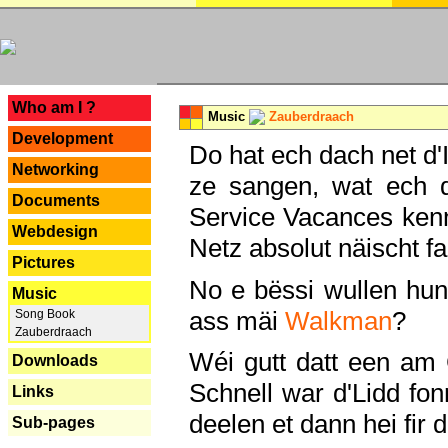
---
Who am I ?
Music
Zauberdraach
Development
Do hat ech dach net d'
Networking
ze sangen, wat ech 
Documents
Service Vacances kenn
Webdesign
Netz absolut näischt fan
Pictures
No e bëssi wullen h
Music
ass mäi
Walkman
?
Song Book
Zauberdraach
Wéi gutt datt een am
Downloads
Schnell war d'Lidd fonn
Links
deelen et dann hei fir 
Sub-pages