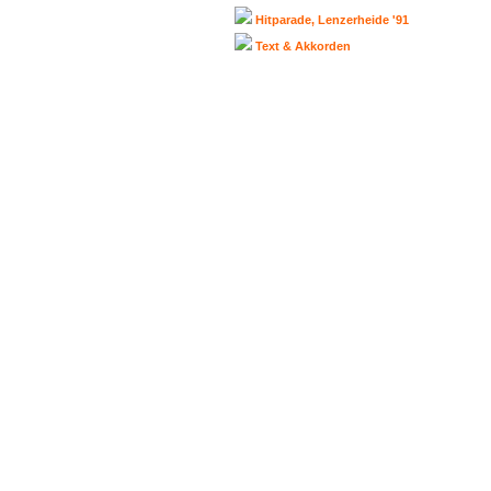
Hitparade, Lenzerheide '91
Text & Akkorden