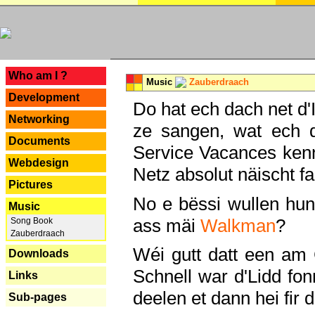
---
Who am I ?
Music
Zauberdraach
Development
Do hat ech dach net d'
Networking
ze sangen, wat ech 
Documents
Service Vacances kenn
Webdesign
Netz absolut näischt fan
Pictures
No e bëssi wullen h
Music
ass mäi
Walkman
?
Song Book
Zauberdraach
Wéi gutt datt een am
Downloads
Schnell war d'Lidd fonn
Links
deelen et dann hei fir 
Sub-pages