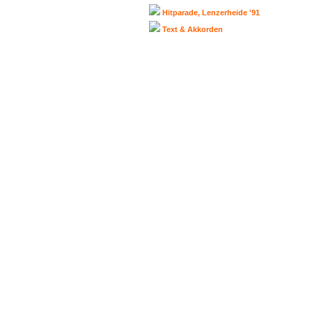
Hitparade, Lenzerheide '91
Text & Akkorden