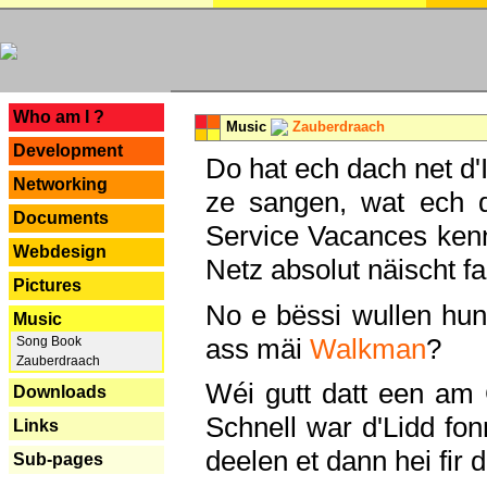
---
Who am I ?
Music
Zauberdraach
Development
Do hat ech dach net d'
Networking
ze sangen, wat ech 
Documents
Service Vacances kenn
Webdesign
Netz absolut näischt fan
Pictures
No e bëssi wullen h
Music
ass mäi
Walkman
?
Song Book
Zauberdraach
Wéi gutt datt een am
Downloads
Schnell war d'Lidd fonn
Links
deelen et dann hei fir 
Sub-pages