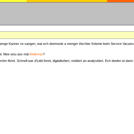
at menge Kanner ze sangen, wat ech deemools a menger éischter Kolonie beim Service Vacance
t. Mee wou ass mäi
Walkman
?
fënnt. Schnell war d'Lidd fonnt, digitaliséiert, notéiert an analyséiert. Ech deelen et dann h