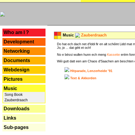
---
Who am I ?
Music
Zauberdraach
Development
Do hat ech dach net d'Iddi fir en alt schéint Lidd m
Jo, jo ... dat gëtt et och!
Networking
No e bëssi wullen hunn ech meng
Kassette
erëm fonn
Documents
Wéi gutt datt een am Chaos d'Saachen am beschten erëm 
Webdesign
Hitparade, Lenzerheide '91
Text & Akkorden
Pictures
Music
Song Book
Zauberdraach
Downloads
Links
Sub-pages