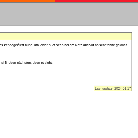
s kennegeléiert hunn, ma leider huet sech hei am Netz absolut näischt fanne gelooss.
ei fir deen nächsten, deen et sicht.
Last update: 2024.01.17