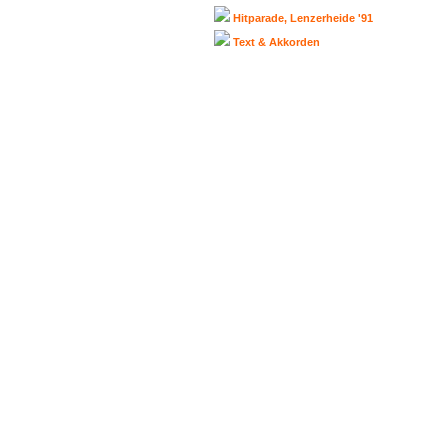
Hitparade, Lenzerheide '91
Text & Akkorden