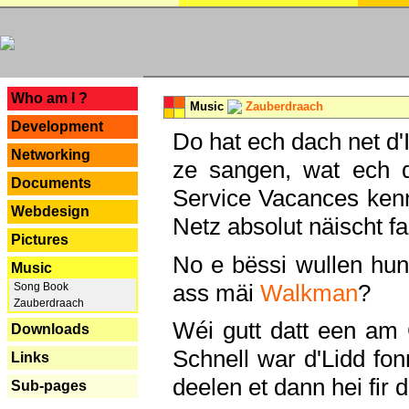
---
Who am I ?
Music
Zauberdraach
Development
Do hat ech dach net d'
Networking
ze sangen, wat ech 
Documents
Service Vacances kenn
Webdesign
Netz absolut näischt fan
Pictures
No e bëssi wullen h
Music
ass mäi
Walkman
?
Song Book
Zauberdraach
Wéi gutt datt een am
Downloads
Schnell war d'Lidd fonn
Links
deelen et dann hei fir 
Sub-pages