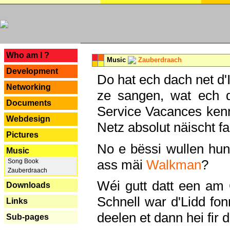
---
Who am I ?
Music
Zauberdraach
Development
Do hat ech dach net d'
Networking
ze sangen, wat ech 
Documents
Service Vacances kenn
Webdesign
Netz absolut näischt fan
Pictures
No e bëssi wullen h
Music
ass mäi
Walkman
?
Song Book
Zauberdraach
Wéi gutt datt een am
Downloads
Schnell war d'Lidd fonn
Links
deelen et dann hei fir 
Sub-pages