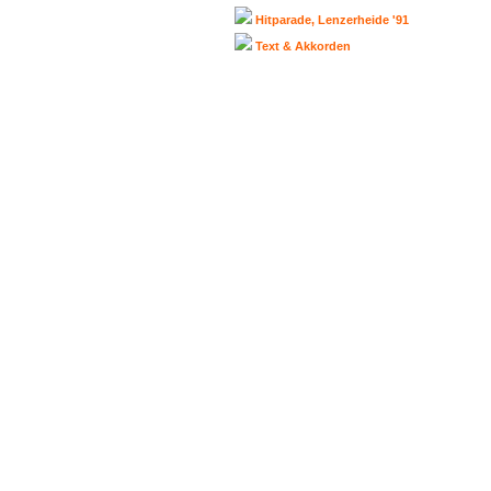
Hitparade, Lenzerheide '91
Text & Akkorden