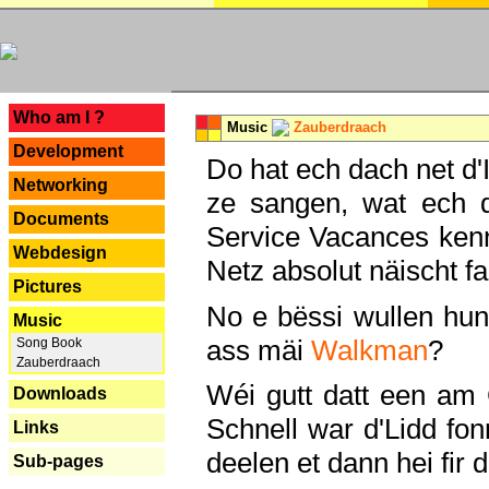
---
Who am I ?
Music
Zauberdraach
Development
Do hat ech dach net d'
Networking
ze sangen, wat ech 
Documents
Service Vacances kenn
Webdesign
Netz absolut näischt fan
Pictures
No e bëssi wullen h
Music
ass mäi
Walkman
?
Song Book
Zauberdraach
Wéi gutt datt een am
Downloads
Schnell war d'Lidd fonn
Links
deelen et dann hei fir 
Sub-pages