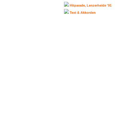
Hitparade, Lenzerheide '91
Text & Akkorden