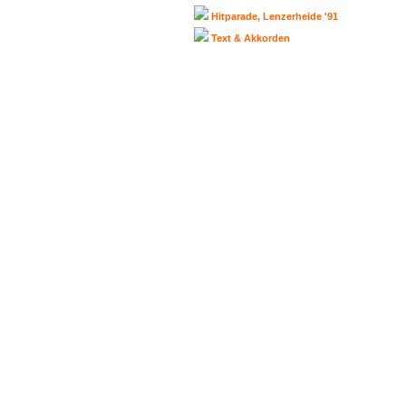
Hitparade, Lenzerheide '91
Text & Akkorden