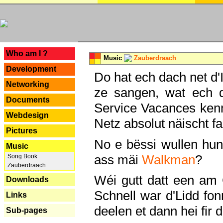
---
Who am I ?
Music
Zauberdraach
Development
Do hat ech dach net d'
Networking
ze sangen, wat ech 
Documents
Service Vacances kenn
Webdesign
Netz absolut näischt fan
Pictures
No e bëssi wullen h
Music
ass mäi
Walkman
?
Song Book
Zauberdraach
Wéi gutt datt een am
Downloads
Schnell war d'Lidd fonn
Links
deelen et dann hei fir 
Sub-pages