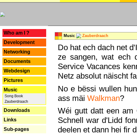
---
Who am I ?
Music
Zauberdraach
Development
Do hat ech dach net d'
Networking
ze sangen, wat ech 
Documents
Service Vacances kenn
Webdesign
Netz absolut näischt fan
Pictures
No e bëssi wullen h
Music
ass mäi
Walkman
?
Song Book
Zauberdraach
Wéi gutt datt een am
Downloads
Schnell war d'Lidd fonn
Links
deelen et dann hei fir 
Sub-pages