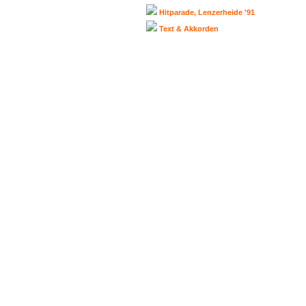
Hitparade, Lenzerheide '91
Text & Akkorden