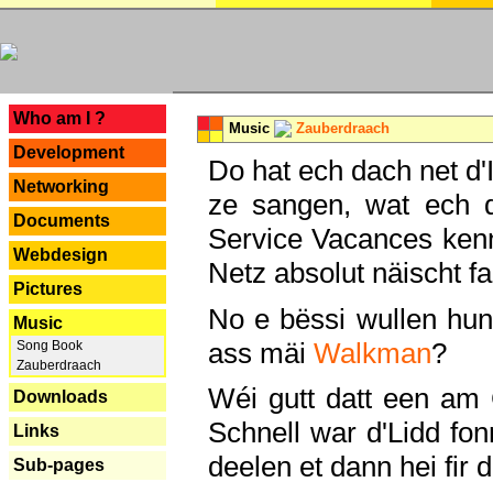
---
Who am I ?
Music
Zauberdraach
Development
Do hat ech dach net d'
Networking
ze sangen, wat ech 
Documents
Service Vacances kenn
Webdesign
Netz absolut näischt fan
Pictures
No e bëssi wullen h
Music
ass mäi
Walkman
?
Song Book
Zauberdraach
Wéi gutt datt een am
Downloads
Schnell war d'Lidd fonn
Links
deelen et dann hei fir 
Sub-pages