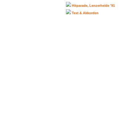
Hitparade, Lenzerheide '91
Text & Akkorden