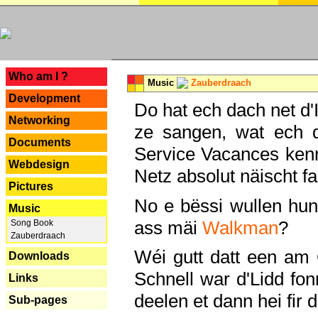
---
Who am I ?
Music
Zauberdraach
Development
Do hat ech dach net d'
Networking
ze sangen, wat ech 
Documents
Service Vacances kenn
Webdesign
Netz absolut näischt fan
Pictures
No e bëssi wullen h
Music
ass mäi
Walkman
?
Song Book
Zauberdraach
Wéi gutt datt een am
Downloads
Schnell war d'Lidd fonn
Links
deelen et dann hei fir 
Sub-pages