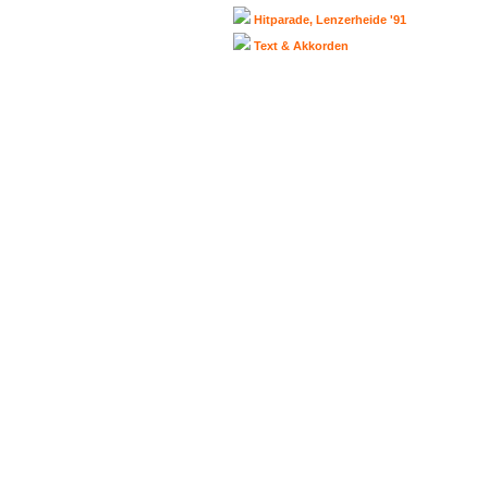
Hitparade, Lenzerheide '91
Text & Akkorden