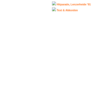
Hitparade, Lenzerheide '91
Text & Akkorden