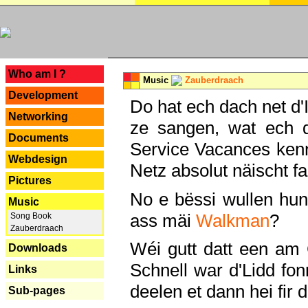
---
Who am I ?
Music
Zauberdraach
Development
Do hat ech dach net d'
Networking
ze sangen, wat ech 
Documents
Service Vacances kenn
Webdesign
Netz absolut näischt fan
Pictures
No e bëssi wullen h
Music
ass mäi
Walkman
?
Song Book
Zauberdraach
Wéi gutt datt een am
Downloads
Schnell war d'Lidd fonn
Links
deelen et dann hei fir 
Sub-pages