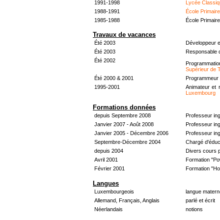
1991-1998
Lycée Classiq
1988-1991
École Primair
1985-1988
École Primair
Travaux de vacances
Été 2003
Développeur e
Été 2003
Responsable d
Été 2002
Programmati
Supérieur de 
Été 2000 & 2001
Programmeur &
1995-2001
Animateur et 
Luxembourg
Formations données
depuis Septembre 2008
Professeur in
Janvier 2007 - Août 2008
Professeur in
Janvier 2005 - Décembre 2006
Professeur ing
Septembre-Décembre 2004
Chargé d'éduc
depuis 2004
Divers cours 
Avril 2001
Formation "Po
Février 2001
Formation "H
Langues
Luxembourgeois
langue materne
Allemand, Français, Anglais
parlé et écrit
Néerlandais
notions