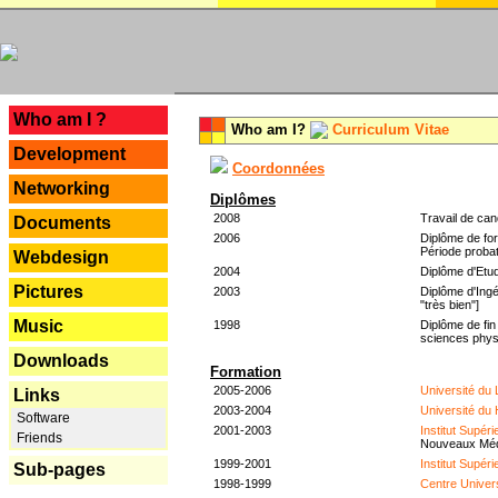
---
Who am I ?
Who am I?
Curriculum Vitae
Development
Coordonnées
Networking
Diplômes
2008
Travail de can
Documents
2006
Diplôme de for
Période probat
Webdesign
2004
Diplôme d'Etud
Pictures
2003
Diplôme d'Ingé
"très bien"]
Music
1998
Diplôme de fin
sciences phys
Downloads
Formation
2005-2006
Université du
Links
2003-2004
Université du
Software
2001-2003
Institut Supér
Friends
Nouveaux Mé
1999-2001
Institut Supér
Sub-pages
1998-1999
Centre Univer