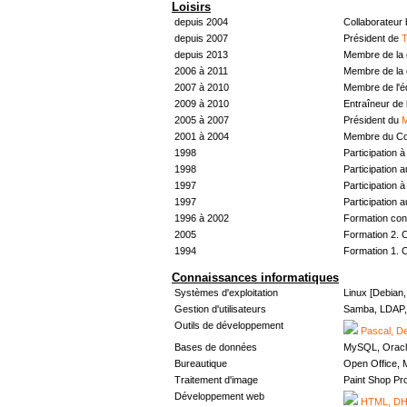
Loisirs
depuis 2004
Collaborateur
depuis 2007
Président de
T
depuis 2013
Membre de la 
2006 à 2011
Membre de la 
2007 à 2010
Membre de l'
2009 à 2010
Entraîneur de 
2005 à 2007
Président du
M
2001 à 2004
Membre du Con
1998
Participation à 
1998
Participation 
1997
Participation à 
1997
Participation 
1996 à 2002
Formation con
2005
Formation 2. 
1994
Formation 1. 
Connaissances informatiques
Systèmes d'exploitation
Linux [Debian
Gestion d'utilisateurs
Samba, LDAP, 
Outils de développement
Pascal, De
Bases de données
MySQL, Oracl
Bureautique
Open Office, M
Traitement d'image
Paint Shop Pr
Développement web
HTML, DHT