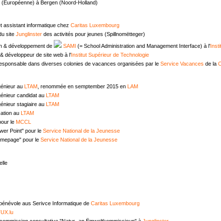
e (Européenne) à Bergen (Noord-Holland)
t assistant informatique chez
Caritas Luxembourg
u site
Junglinster
des activités pour jeunes (Spillnomëtteger)
n & développement de
SAMI
(= School Administration and Management Interface) à l'
Inst
 développeur de site web à l'
Institut Supérieur de Technologie
responsable dans diverses colonies de vacances organisées par le
Service Vacances
de la
C
génieur au
LTAM
, renommée en semptember 2015 en
LAM
génieur candidat au
LTAM
énieur stagiaire au
LTAM
ation au
LTAM
pour le
MCCL
wer Point" pour le
Service National de la Jeunesse
omepage" pour le
Service National de la Jeunesse
lle
 bénévole aus Serivce Informatique de
Caritas Luxembourg
UX.lu
commission consultative "Natur- an Ëmweltkommissioun" à
Junglinster