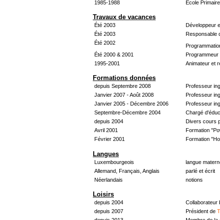
1985-1988
École Primair
Travaux de vacances
Été 2003
Développeur e
Été 2003
Responsable d
Été 2002
Programmatio
Été 2000 & 2001
Programmeur &
1995-2001
Animateur et 
Formations données
depuis Septembre 2008
Professeur in
Janvier 2007 - Août 2008
Professeur in
Janvier 2005 - Décembre 2006
Professeur ing
Septembre-Décembre 2004
Chargé d'éduc
depuis 2004
Divers cours 
Avril 2001
Formation "Po
Février 2001
Formation "H
Langues
Luxembourgeois
langue materne
Allemand, Français, Anglais
parlé et écrit
Néerlandais
notions
Loisirs
depuis 2004
Collaborateur
depuis 2007
Président de
T
depuis 2013
Membre de la 