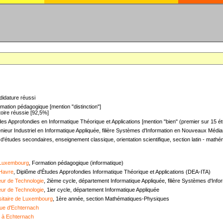
didature réussi
mation pédagogique [mention "distinction"]
oire réussie [92,5%]
es Approfondies en Informatique Théorique et Applications [mention "bien" (premier sur 15 ét
nieur Industriel en Informatique Appliquée, filière Systèmes d'Information en Nouveaux Médias
 d'études secondaires, enseignement classique, orientation scientifique, section latin - mat
 Luxembourg
, Formation pédagogique (informatique)
 Havre
, Diplôme d'Études Approfondies Informatique Théorique et Applications (DEA-ITA)
ieur de Technologie
, 2ième cycle, département Informatique Appliquée, filière Systèmes d'In
ieur de Technologie
, 1ier cycle, département Informatique Appliquée
sitaire de Luxembourg
, 1ère année, section Mathématiques-Physiques
ue d'Echternach
e à Echternach