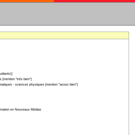
udiants)]
 [mention "très bien"]
hématiques - sciences physiques [mention "assez bien"]
formation en Nouveaux Médias