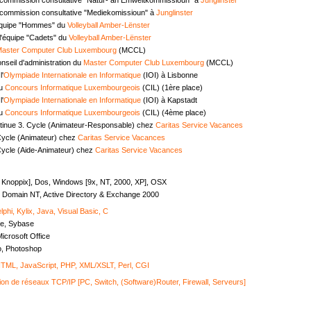
commission consultative "Mediekomissioun" à
Junglinster
équipe "Hommes" du
Volleyball Amber-Lënster
l'équipe "Cadets" du
Volleyball Amber-Lënster
aster Computer Club Luxembourg
(MCCL)
seil d'administration du
Master Computer Club Luxembourg
(MCCL)
l'
Olympiade Internationale en Informatique
(IOI) à Lisbonne
au
Concours Informatique Luxembourgeois
(CIL) (1ère place)
l'
Olympiade Internationale en Informatique
(IOI) à Kapstadt
au
Concours Informatique Luxembourgeois
(CIL) (4ème place)
tinue 3. Cycle (Animateur-Responsable) chez
Caritas Service Vacances
Cycle (Animateur) chez
Caritas Service Vacances
Cycle (Aide-Animateur) chez
Caritas Service Vacances
, Knoppix], Dos, Windows [9x, NT, 2000, XP], OSX
Domain NT, Active Directory & Exchange 2000
lphi, Kylix, Java, Visual Basic, C
e, Sybase
icrosoft Office
o, Photoshop
ML, JavaScript, PHP, XML/XSLT, Perl, CGI
ion de réseaux TCP/IP [PC, Switch, (Software)Router, Firewall, Serveurs]