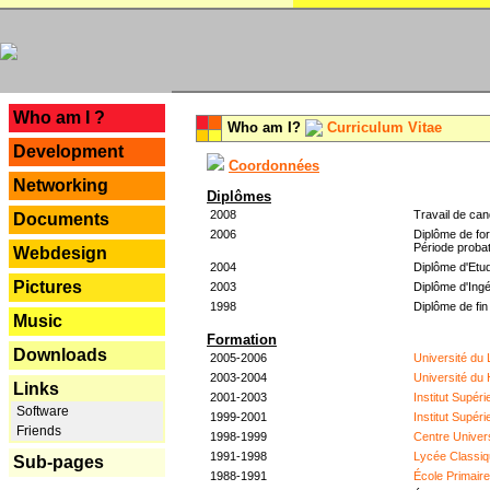
---
Who am I ?
Who am I?
Curriculum Vitae
Development
Coordonnées
Networking
Diplômes
2008
Travail de can
Documents
2006
Diplôme de for
Période probat
Webdesign
2004
Diplôme d'Etud
Pictures
2003
Diplôme d'Ingé
1998
Diplôme de fin
Music
Formation
Downloads
2005-2006
Université du
2003-2004
Université du
Links
2001-2003
Institut Supér
Software
1999-2001
Institut Supér
Friends
1998-1999
Centre Univer
1991-1998
Lycée Classiq
Sub-pages
1988-1991
École Primair