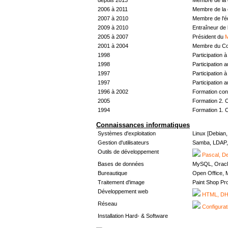
2006 à 2011
Membre de la 
2007 à 2010
Membre de l'
2009 à 2010
Entraîneur de 
2005 à 2007
Président du
M
2001 à 2004
Membre du Con
1998
Participation à 
1998
Participation 
1997
Participation à 
1997
Participation 
1996 à 2002
Formation con
2005
Formation 2. 
1994
Formation 1. 
Connaissances informatiques
Systèmes d'exploitation
Linux [Debian
Gestion d'utilisateurs
Samba, LDAP, 
Outils de développement
Pascal, De
Bases de données
MySQL, Oracl
Bureautique
Open Office, M
Traitement d'image
Paint Shop Pr
Développement web
HTML, DHT
Réseau
Configurat
Installation Hard- & Software