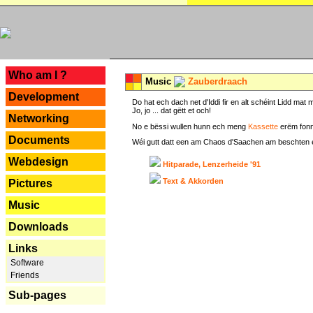
---
Who am I ?
Music
Zauberdraach
Development
Do hat ech dach net d'Iddi fir en alt schéint Lidd m
Jo, jo ... dat gëtt et och!
Networking
No e bëssi wullen hunn ech meng
Kassette
erëm fonn
Documents
Wéi gutt datt een am Chaos d'Saachen am beschten erëm 
Webdesign
Hitparade, Lenzerheide '91
Text & Akkorden
Pictures
Music
Downloads
Links
Software
Friends
Sub-pages