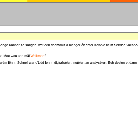
at menge Kanner ze sangen, wat ech deemools a menger éischter Kolonie beim Service Vacance
t. Mee wou ass mäi
Walkman
?
fënnt. Schnell war d'Lidd fonnt, digitaliséiert, notéiert an analyséiert. Ech deelen et dann h