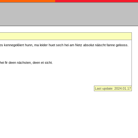
s kennegeléiert hunn, ma leider huet sech hei am Netz absolut näischt fanne gelooss.
ei fir deen nächsten, deen et sicht.
Last update: 2024.01.17