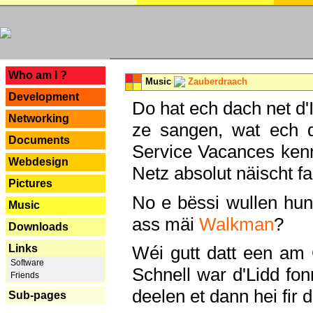
---
Who am I ?
Music
Zauberdraach
Development
Do hat ech dach net d'
Networking
ze sangen, wat ech 
Documents
Service Vacances kenn
Webdesign
Netz absolut näischt fan
Pictures
No e bëssi wullen h
Music
ass mäi
Walkman
?
Downloads
Links
Wéi gutt datt een am
Software
Schnell war d'Lidd fonn
Friends
deelen et dann hei fir 
Sub-pages