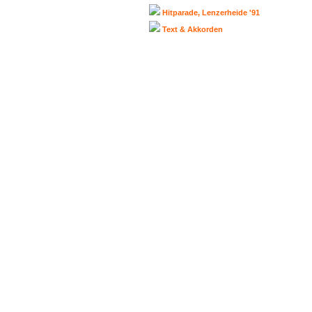
Hitparade, Lenzerheide '91
Text & Akkorden