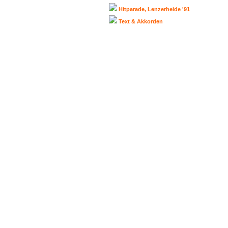
Hitparade, Lenzerheide '91
Text & Akkorden