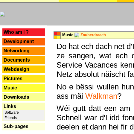
---
Who am I ?
Music
Zauberdraach
Development
Do hat ech dach net d'
Networking
ze sangen, wat ech 
Documents
Service Vacances kenn
Webdesign
Netz absolut näischt fan
Pictures
No e bëssi wullen h
Music
ass mäi
Walkman
?
Downloads
Links
Wéi gutt datt een am
Software
Schnell war d'Lidd fonn
Friends
deelen et dann hei fir 
Sub-pages