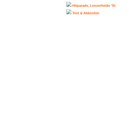
Hitparade, Lenzerheide '91
Text & Akkorden