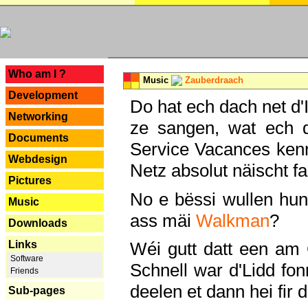
---
Who am I ?
Music
Zauberdraach
Development
Do hat ech dach net d'
Networking
ze sangen, wat ech 
Documents
Service Vacances kenn
Webdesign
Netz absolut näischt fan
Pictures
No e bëssi wullen h
Music
ass mäi
Walkman
?
Downloads
Links
Wéi gutt datt een am
Software
Schnell war d'Lidd fonn
Friends
deelen et dann hei fir 
Sub-pages