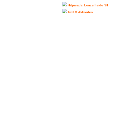
Hitparade, Lenzerheide '91
Text & Akkorden