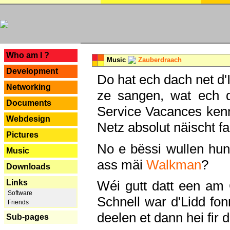
---
Who am I ?
Music
Zauberdraach
Development
Do hat ech dach net d'
Networking
ze sangen, wat ech 
Documents
Service Vacances kenn
Webdesign
Netz absolut näischt fan
Pictures
No e bëssi wullen h
Music
ass mäi
Walkman
?
Downloads
Links
Wéi gutt datt een am
Software
Schnell war d'Lidd fonn
Friends
deelen et dann hei fir 
Sub-pages