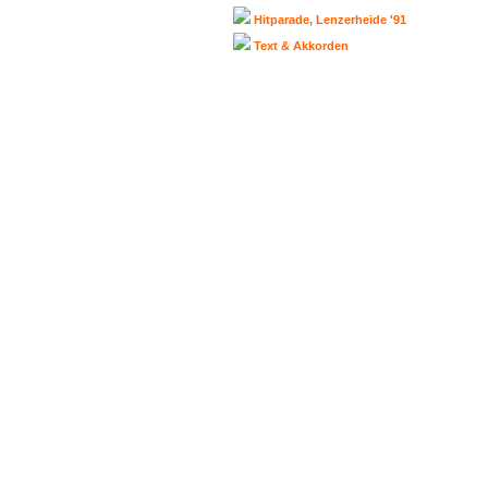
Hitparade, Lenzerheide '91
Text & Akkorden