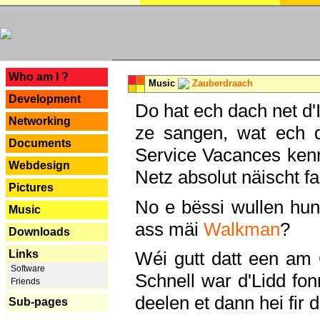
---
Who am I ?
Music
Zauberdraach
Development
Do hat ech dach net d'
Networking
ze sangen, wat ech 
Documents
Service Vacances kenn
Webdesign
Netz absolut näischt fan
Pictures
No e bëssi wullen h
Music
ass mäi
Walkman
?
Downloads
Links
Wéi gutt datt een am
Software
Schnell war d'Lidd fonn
Friends
deelen et dann hei fir 
Sub-pages