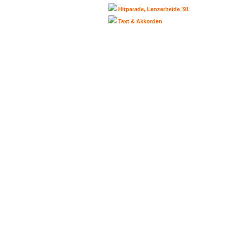
Hitparade, Lenzerheide '91
Text & Akkorden