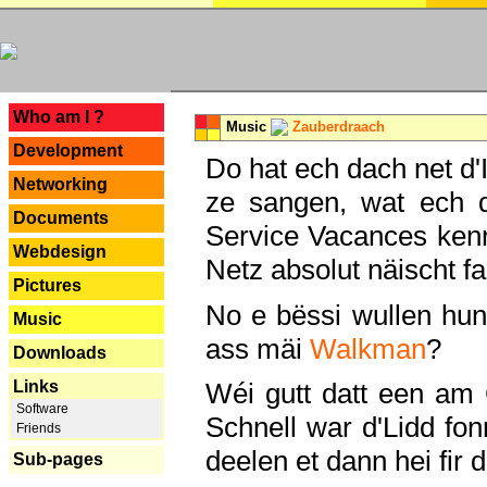
---
Who am I ?
Music
Zauberdraach
Development
Do hat ech dach net d'
Networking
ze sangen, wat ech 
Documents
Service Vacances kenn
Webdesign
Netz absolut näischt fan
Pictures
No e bëssi wullen h
Music
ass mäi
Walkman
?
Downloads
Links
Wéi gutt datt een am
Software
Schnell war d'Lidd fonn
Friends
deelen et dann hei fir 
Sub-pages