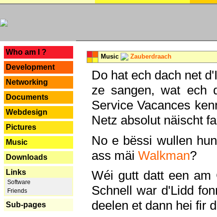
---
Who am I ?
Music
Zauberdraach
Development
Do hat ech dach net d'
Networking
ze sangen, wat ech 
Documents
Service Vacances kenn
Webdesign
Netz absolut näischt fan
Pictures
No e bëssi wullen h
Music
ass mäi
Walkman
?
Downloads
Links
Wéi gutt datt een am
Software
Schnell war d'Lidd fonn
Friends
deelen et dann hei fir 
Sub-pages