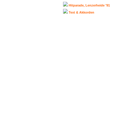
Hitparade, Lenzerheide '91
Text & Akkorden