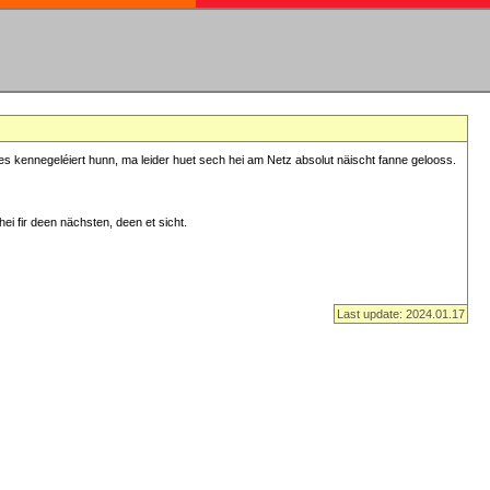
s kennegeléiert hunn, ma leider huet sech hei am Netz absolut näischt fanne gelooss.
ei fir deen nächsten, deen et sicht.
Last update: 2024.01.17