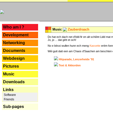
---
Who am I ?
Music
Zauberdraach
Development
Do hat ech dach net d'Iddi fir en alt schéint Lidd m
Jo, jo ... dat gëtt et och!
Networking
No e bëssi wullen hunn ech meng
Kassette
erëm fonn
Documents
Wéi gutt datt een am Chaos d'Saachen am beschten erëm 
Webdesign
Hitparade, Lenzerheide '91
Text & Akkorden
Pictures
Music
Downloads
Links
Software
Friends
Sub-pages