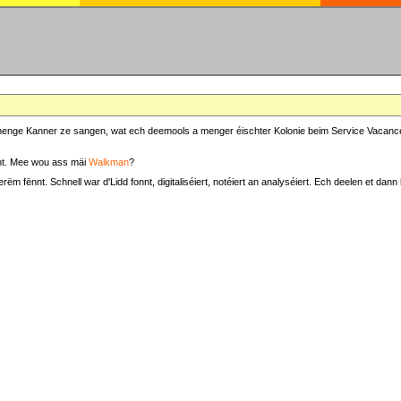
at menge Kanner ze sangen, wat ech deemools a menger éischter Kolonie beim Service Vacance
t. Mee wou ass mäi
Walkman
?
fënnt. Schnell war d'Lidd fonnt, digitaliséiert, notéiert an analyséiert. Ech deelen et dann h