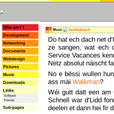
---
Who am I ?
Music
Zauberdraach
Development
Do hat ech dach net d'
Networking
ze sangen, wat ech 
Documents
Service Vacances kenn
Webdesign
Netz absolut näischt fan
Pictures
No e bëssi wullen h
Music
ass mäi
Walkman
?
Downloads
Links
Wéi gutt datt een am
Software
Schnell war d'Lidd fonn
Friends
deelen et dann hei fir 
Sub-pages