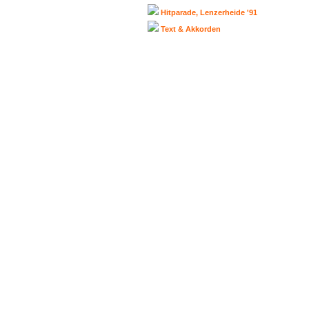
Hitparade, Lenzerheide '91
Text & Akkorden