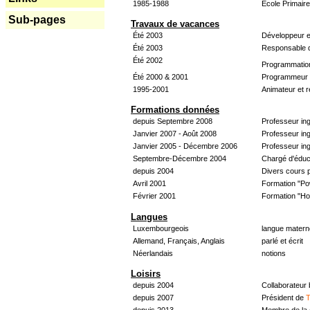
1985-1988
École Primair
Sub-pages
Travaux de vacances
Été 2003
Développeur e
Été 2003
Responsable d
Été 2002
Programmatio
Été 2000 & 2001
Programmeur &
1995-2001
Animateur et 
Formations données
depuis Septembre 2008
Professeur in
Janvier 2007 - Août 2008
Professeur in
Janvier 2005 - Décembre 2006
Professeur ing
Septembre-Décembre 2004
Chargé d'éduc
depuis 2004
Divers cours 
Avril 2001
Formation "Po
Février 2001
Formation "H
Langues
Luxembourgeois
langue materne
Allemand, Français, Anglais
parlé et écrit
Néerlandais
notions
Loisirs
depuis 2004
Collaborateur
depuis 2007
Président de
T
depuis 2013
Membre de la 