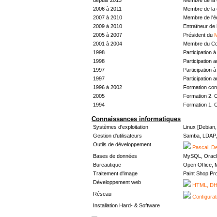
2006 à 2011
Membre de la 
2007 à 2010
Membre de l'
2009 à 2010
Entraîneur de 
2005 à 2007
Président du
M
2001 à 2004
Membre du Con
1998
Participation à 
1998
Participation 
1997
Participation à 
1997
Participation 
1996 à 2002
Formation con
2005
Formation 2. 
1994
Formation 1. 
Connaissances informatiques
Systèmes d'exploitation
Linux [Debian
Gestion d'utilisateurs
Samba, LDAP, 
Outils de développement
Pascal, De
Bases de données
MySQL, Oracl
Bureautique
Open Office, M
Traitement d'image
Paint Shop Pr
Développement web
HTML, DHT
Réseau
Configurat
Installation Hard- & Software