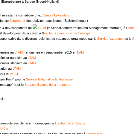
e (Européenne) à Bergen (Noord-Holland)
t assistant informatique chez
Caritas Luxembourg
u site
Junglinster
des activités pour jeunes (Spillnomëtteger)
n & développement de
SAMI
(= School Administration and Management Interface) à l'
Inst
 développeur de site web à l'
Institut Supérieur de Technologie
responsable dans diverses colonies de vacances organisées par le
Service Vacances
de la
C
génieur au
LTAM
, renommée en semptember 2015 en
LAM
génieur candidat au
LTAM
énieur stagiaire au
LTAM
ation au
LTAM
pour le
MCCL
wer Point" pour le
Service National de la Jeunesse
omepage" pour le
Service National de la Jeunesse
lle
 bénévole aus Serivce Informatique de
Caritas Luxembourg
UX.lu
commission consultative "Natur- an Ëmweltkommissioun" à
Junglinster