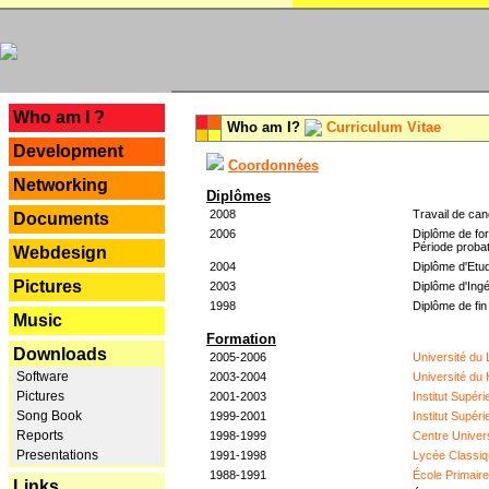
---
Who am I ?
Who am I?
Curriculum Vitae
Development
Coordonnées
Networking
Diplômes
2008
Travail de can
Documents
2006
Diplôme de for
Période probat
Webdesign
2004
Diplôme d'Etud
Pictures
2003
Diplôme d'Ingé
1998
Diplôme de fin
Music
Formation
Downloads
2005-2006
Université du
Software
2003-2004
Université du
Pictures
2001-2003
Institut Supér
Song Book
1999-2001
Institut Supér
Reports
1998-1999
Centre Univer
Presentations
1991-1998
Lycée Classiq
1988-1991
École Primair
Links