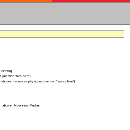
udiants)]
 [mention "très bien"]
hématiques - sciences physiques [mention "assez bien"]
formation en Nouveaux Médias