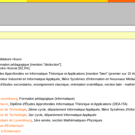
didature réussi
mation pédagogique [mention "distinction"]
oire réussie [92,5%]
es Approfondies en Informatique Théorique et Applications [mention "bien" (premier sur 15 ét
nieur Industriel en Informatique Appliquée, filière Systèmes d'Information en Nouveaux Médias
 d'études secondaires, enseignement classique, orientation scientifique, section latin - mat
 Luxembourg
, Formation pédagogique (informatique)
 Havre
, Diplôme d'Études Approfondies Informatique Théorique et Applications (DEA-ITA)
ieur de Technologie
, 2ième cycle, département Informatique Appliquée, filière Systèmes d'In
ieur de Technologie
, 1ier cycle, département Informatique Appliquée
sitaire de Luxembourg
, 1ère année, section Mathématiques-Physiques
ue d'Echternach
e à Echternach