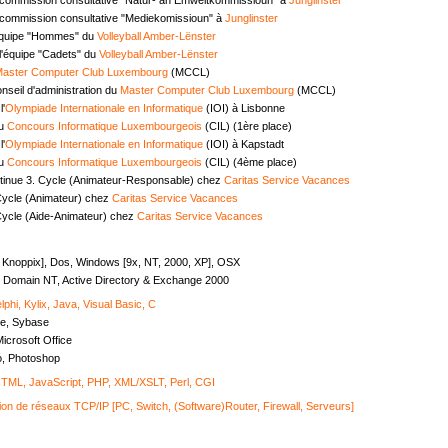
commission consultative "Mediekomissioun" à
Junglinster
équipe "Hommes" du
Volleyball Amber-Lënster
l'équipe "Cadets" du
Volleyball Amber-Lënster
aster Computer Club Luxembourg
(MCCL)
seil d'administration du
Master Computer Club Luxembourg
(MCCL)
l'
Olympiade Internationale en Informatique
(IOI) à Lisbonne
au
Concours Informatique Luxembourgeois
(CIL) (1ère place)
l'
Olympiade Internationale en Informatique
(IOI) à Kapstadt
au
Concours Informatique Luxembourgeois
(CIL) (4ème place)
tinue 3. Cycle (Animateur-Responsable) chez
Caritas Service Vacances
Cycle (Animateur) chez
Caritas Service Vacances
Cycle (Aide-Animateur) chez
Caritas Service Vacances
, Knoppix], Dos, Windows [9x, NT, 2000, XP], OSX
Domain NT, Active Directory & Exchange 2000
lphi, Kylix, Java, Visual Basic, C
e, Sybase
icrosoft Office
o, Photoshop
ML, JavaScript, PHP, XML/XSLT, Perl, CGI
ion de réseaux TCP/IP [PC, Switch, (Software)Router, Firewall, Serveurs]