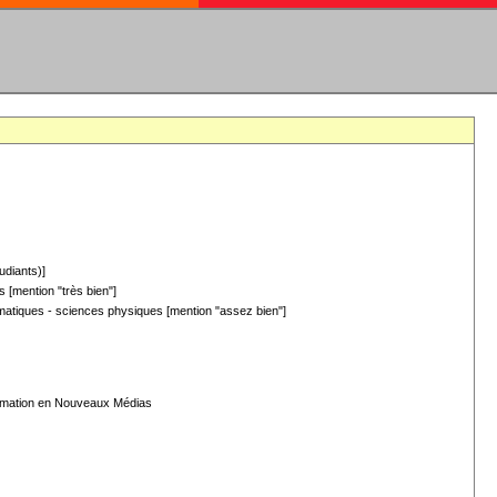
udiants)]
 [mention "très bien"]
hématiques - sciences physiques [mention "assez bien"]
formation en Nouveaux Médias