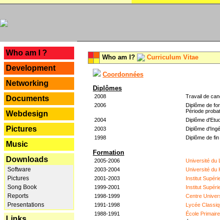
---
Who am I ?
Who am I?
Curriculum Vitae
Development
Coordonnées
Networking
Diplômes
2008
Travail de can
Documents
2006
Diplôme de for
Période probat
Webdesign
2004
Diplôme d'Etud
Pictures
2003
Diplôme d'Ingé
1998
Diplôme de fin
Music
Formation
Downloads
2005-2006
Université du
Software
2003-2004
Université du
Pictures
2001-2003
Institut Supér
Song Book
1999-2001
Institut Supér
Reports
1998-1999
Centre Univer
Presentations
1991-1998
Lycée Classiq
1988-1991
École Primair
Links