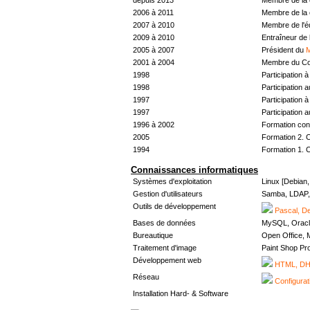
2006 à 2011
Membre de la 
2007 à 2010
Membre de l'
2009 à 2010
Entraîneur de 
2005 à 2007
Président du
M
2001 à 2004
Membre du Con
1998
Participation à 
1998
Participation 
1997
Participation à 
1997
Participation 
1996 à 2002
Formation con
2005
Formation 2. 
1994
Formation 1. 
Connaissances informatiques
Systèmes d'exploitation
Linux [Debian
Gestion d'utilisateurs
Samba, LDAP, 
Outils de développement
Pascal, De
Bases de données
MySQL, Oracl
Bureautique
Open Office, M
Traitement d'image
Paint Shop Pr
Développement web
HTML, DHT
Réseau
Configurat
Installation Hard- & Software