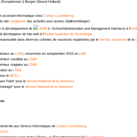
e (Européenne) à Bergen (Noord-Holland)
t assistant informatique chez
Caritas Luxembourg
u site
Junglinster
des activités pour jeunes (Spillnomëtteger)
n & développement de
SAMI
(= School Administration and Management Interface) à l'
Inst
 développeur de site web à l'
Institut Supérieur de Technologie
responsable dans diverses colonies de vacances organisées par le
Service Vacances
de la
C
génieur au
LTAM
, renommée en semptember 2015 en
LAM
génieur candidat au
LTAM
énieur stagiaire au
LTAM
ation au
LTAM
pour le
MCCL
wer Point" pour le
Service National de la Jeunesse
omepage" pour le
Service National de la Jeunesse
lle
 bénévole aus Serivce Informatique de
Caritas Luxembourg
UX.lu
commission consultative "Natur- an Ëmweltkommissioun" à
Junglinster