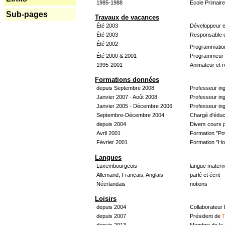
1985-1988
École Primair
Sub-pages
Travaux de vacances
Été 2003
Développeur e
Été 2003
Responsable d
Été 2002
Programmatio
Été 2000 & 2001
Programmeur &
1995-2001
Animateur et 
Formations données
depuis Septembre 2008
Professeur in
Janvier 2007 - Août 2008
Professeur in
Janvier 2005 - Décembre 2006
Professeur ing
Septembre-Décembre 2004
Chargé d'éduc
depuis 2004
Divers cours 
Avril 2001
Formation "Po
Février 2001
Formation "H
Langues
Luxembourgeois
langue materne
Allemand, Français, Anglais
parlé et écrit
Néerlandais
notions
Loisirs
depuis 2004
Collaborateur
depuis 2007
Président de
T
depuis 2013
Membre de la 