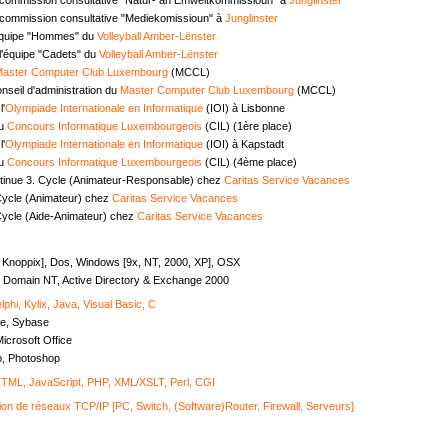
commission consultative "Mediekomissioun" à
Junglinster
équipe "Hommes" du
Volleyball Amber-Lënster
l'équipe "Cadets" du
Volleyball Amber-Lënster
aster Computer Club Luxembourg
(MCCL)
seil d'administration du
Master Computer Club Luxembourg
(MCCL)
l'
Olympiade Internationale en Informatique
(IOI) à Lisbonne
au
Concours Informatique Luxembourgeois
(CIL) (1ère place)
l'
Olympiade Internationale en Informatique
(IOI) à Kapstadt
au
Concours Informatique Luxembourgeois
(CIL) (4ème place)
tinue 3. Cycle (Animateur-Responsable) chez
Caritas Service Vacances
Cycle (Animateur) chez
Caritas Service Vacances
Cycle (Aide-Animateur) chez
Caritas Service Vacances
, Knoppix], Dos, Windows [9x, NT, 2000, XP], OSX
Domain NT, Active Directory & Exchange 2000
lphi, Kylix, Java, Visual Basic, C
e, Sybase
icrosoft Office
o, Photoshop
ML, JavaScript, PHP, XML/XSLT, Perl, CGI
ion de réseaux TCP/IP [PC, Switch, (Software)Router, Firewall, Serveurs]