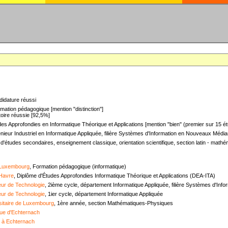
didature réussi
mation pédagogique [mention "distinction"]
oire réussie [92,5%]
es Approfondies en Informatique Théorique et Applications [mention "bien" (premier sur 15 ét
nieur Industriel en Informatique Appliquée, filière Systèmes d'Information en Nouveaux Médias
 d'études secondaires, enseignement classique, orientation scientifique, section latin - mat
 Luxembourg
, Formation pédagogique (informatique)
 Havre
, Diplôme d'Études Approfondies Informatique Théorique et Applications (DEA-ITA)
ieur de Technologie
, 2ième cycle, département Informatique Appliquée, filière Systèmes d'In
ieur de Technologie
, 1ier cycle, département Informatique Appliquée
sitaire de Luxembourg
, 1ère année, section Mathématiques-Physiques
ue d'Echternach
e à Echternach