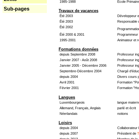
1985-1988
École Primair
Sub-pages
Travaux de vacances
Été 2003
Développeur e
Été 2003
Responsable d
Été 2002
Programmatio
Été 2000 & 2001
Programmeur &
1995-2001
Animateur et 
Formations données
depuis Septembre 2008
Professeur in
Janvier 2007 - Août 2008
Professeur in
Janvier 2005 - Décembre 2006
Professeur ing
Septembre-Décembre 2004
Chargé d'éduc
depuis 2004
Divers cours 
Avril 2001
Formation "Po
Février 2001
Formation "H
Langues
Luxembourgeois
langue materne
Allemand, Français, Anglais
parlé et écrit
Néerlandais
notions
Loisirs
depuis 2004
Collaborateur
depuis 2007
Président de
T
depuis 2013
Membre de la 