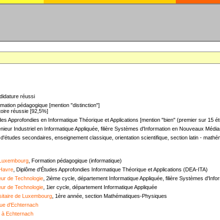
didature réussi
mation pédagogique [mention "distinction"]
oire réussie [92,5%]
es Approfondies en Informatique Théorique et Applications [mention "bien" (premier sur 15 ét
nieur Industriel en Informatique Appliquée, filière Systèmes d'Information en Nouveaux Médias
 d'études secondaires, enseignement classique, orientation scientifique, section latin - mat
 Luxembourg
, Formation pédagogique (informatique)
 Havre
, Diplôme d'Études Approfondies Informatique Théorique et Applications (DEA-ITA)
ieur de Technologie
, 2ième cycle, département Informatique Appliquée, filière Systèmes d'In
ieur de Technologie
, 1ier cycle, département Informatique Appliquée
sitaire de Luxembourg
, 1ère année, section Mathématiques-Physiques
ue d'Echternach
e à Echternach