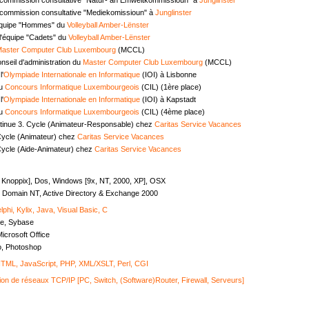
commission consultative "Mediekomissioun" à
Junglinster
équipe "Hommes" du
Volleyball Amber-Lënster
l'équipe "Cadets" du
Volleyball Amber-Lënster
aster Computer Club Luxembourg
(MCCL)
seil d'administration du
Master Computer Club Luxembourg
(MCCL)
l'
Olympiade Internationale en Informatique
(IOI) à Lisbonne
au
Concours Informatique Luxembourgeois
(CIL) (1ère place)
l'
Olympiade Internationale en Informatique
(IOI) à Kapstadt
au
Concours Informatique Luxembourgeois
(CIL) (4ème place)
tinue 3. Cycle (Animateur-Responsable) chez
Caritas Service Vacances
Cycle (Animateur) chez
Caritas Service Vacances
Cycle (Aide-Animateur) chez
Caritas Service Vacances
, Knoppix], Dos, Windows [9x, NT, 2000, XP], OSX
Domain NT, Active Directory & Exchange 2000
lphi, Kylix, Java, Visual Basic, C
e, Sybase
icrosoft Office
o, Photoshop
ML, JavaScript, PHP, XML/XSLT, Perl, CGI
ion de réseaux TCP/IP [PC, Switch, (Software)Router, Firewall, Serveurs]