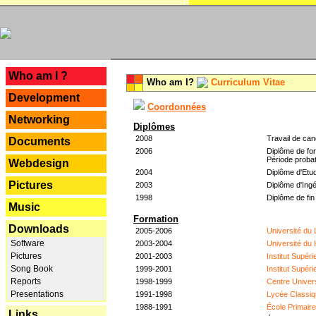
---
Who am I ?
Who am I?
Curriculum Vitae
Development
Coordonnées
Networking
Diplômes
2008
Travail de can
Documents
2006
Diplôme de for
Période probat
Webdesign
2004
Diplôme d'Etud
Pictures
2003
Diplôme d'Ingé
1998
Diplôme de fin
Music
Formation
Downloads
2005-2006
Université du
Software
2003-2004
Université du
Pictures
2001-2003
Institut Supér
Song Book
1999-2001
Institut Supér
Reports
1998-1999
Centre Univer
Presentations
1991-1998
Lycée Classiq
1988-1991
École Primair
Links