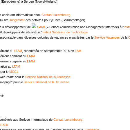
e (Européenne) à Bergen (Noord-Holland)
t assistant informatique chez
Caritas Luxembourg
u site
Junglinster
des activités pour jeunes (Spillnomëtteger)
n & développement de
SAMI
(= School Administration and Management Interface) à l'
Inst
 développeur de site web à l'
Institut Supérieur de Technologie
responsable dans diverses colonies de vacances organisées par le
Service Vacances
de la
C
génieur au
LTAM
, renommée en semptember 2015 en
LAM
génieur candidat au
LTAM
énieur stagiaire au
LTAM
ation au
LTAM
pour le
MCCL
wer Point" pour le
Service National de la Jeunesse
omepage" pour le
Service National de la Jeunesse
lle
 bénévole aus Serivce Informatique de
Caritas Luxembourg
UX.lu
commission consultative "Natur- an Ëmweltkommissioun" à
Junglinster