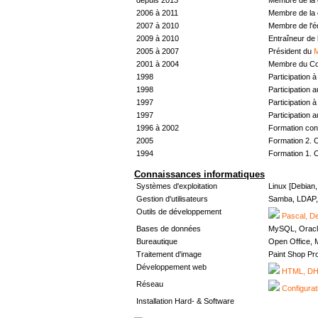
2006 à 2011
Membre de la 
2007 à 2010
Membre de l'
2009 à 2010
Entraîneur de 
2005 à 2007
Président du
M
2001 à 2004
Membre du Con
1998
Participation à 
1998
Participation 
1997
Participation à 
1997
Participation 
1996 à 2002
Formation con
2005
Formation 2. 
1994
Formation 1. 
Connaissances informatiques
Systèmes d'exploitation
Linux [Debian
Gestion d'utilisateurs
Samba, LDAP, 
Outils de développement
Pascal, De
Bases de données
MySQL, Oracl
Bureautique
Open Office, M
Traitement d'image
Paint Shop Pr
Développement web
HTML, DHT
Réseau
Configurat
Installation Hard- & Software