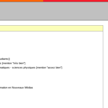
udiants)]
 [mention "très bien"]
hématiques - sciences physiques [mention "assez bien"]
formation en Nouveaux Médias