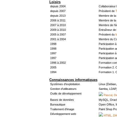
Loisirs
depuis 2004
Collaborateur
depuis 2007
Président de
T
depuis 2013
Membre de la 
2006 à 2011
Membre de la 
2007 à 2010
Membre de l'
2009 à 2010
Entraîneur de 
2005 à 2007
Président du
M
2001 à 2004
Membre du Con
1998
Participation à 
1998
Participation 
1997
Participation à 
1997
Participation 
1996 à 2002
Formation con
2005
Formation 2. 
1994
Formation 1. 
Connaissances informatiques
Systèmes d'exploitation
Linux [Debian
Gestion d'utilisateurs
Samba, LDAP, 
Outils de développement
Pascal, De
Bases de données
MySQL, Oracl
Bureautique
Open Office, M
Traitement d'image
Paint Shop Pr
Développement web
HTML, DHT