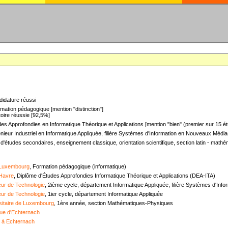
didature réussi
mation pédagogique [mention "distinction"]
oire réussie [92,5%]
es Approfondies en Informatique Théorique et Applications [mention "bien" (premier sur 15 ét
nieur Industriel en Informatique Appliquée, filière Systèmes d'Information en Nouveaux Médias
 d'études secondaires, enseignement classique, orientation scientifique, section latin - mat
 Luxembourg
, Formation pédagogique (informatique)
 Havre
, Diplôme d'Études Approfondies Informatique Théorique et Applications (DEA-ITA)
ieur de Technologie
, 2ième cycle, département Informatique Appliquée, filière Systèmes d'In
ieur de Technologie
, 1ier cycle, département Informatique Appliquée
sitaire de Luxembourg
, 1ère année, section Mathématiques-Physiques
ue d'Echternach
e à Echternach