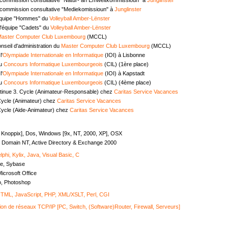
commission consultative "Mediekomissioun" à
Junglinster
équipe "Hommes" du
Volleyball Amber-Lënster
l'équipe "Cadets" du
Volleyball Amber-Lënster
aster Computer Club Luxembourg
(MCCL)
seil d'administration du
Master Computer Club Luxembourg
(MCCL)
l'
Olympiade Internationale en Informatique
(IOI) à Lisbonne
au
Concours Informatique Luxembourgeois
(CIL) (1ère place)
l'
Olympiade Internationale en Informatique
(IOI) à Kapstadt
au
Concours Informatique Luxembourgeois
(CIL) (4ème place)
tinue 3. Cycle (Animateur-Responsable) chez
Caritas Service Vacances
Cycle (Animateur) chez
Caritas Service Vacances
Cycle (Aide-Animateur) chez
Caritas Service Vacances
, Knoppix], Dos, Windows [9x, NT, 2000, XP], OSX
Domain NT, Active Directory & Exchange 2000
lphi, Kylix, Java, Visual Basic, C
e, Sybase
icrosoft Office
o, Photoshop
ML, JavaScript, PHP, XML/XSLT, Perl, CGI
ion de réseaux TCP/IP [PC, Switch, (Software)Router, Firewall, Serveurs]