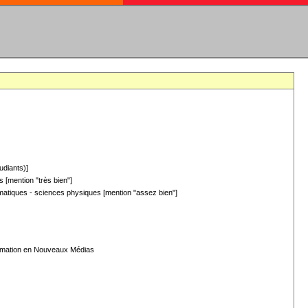
udiants)]
 [mention "très bien"]
hématiques - sciences physiques [mention "assez bien"]
formation en Nouveaux Médias