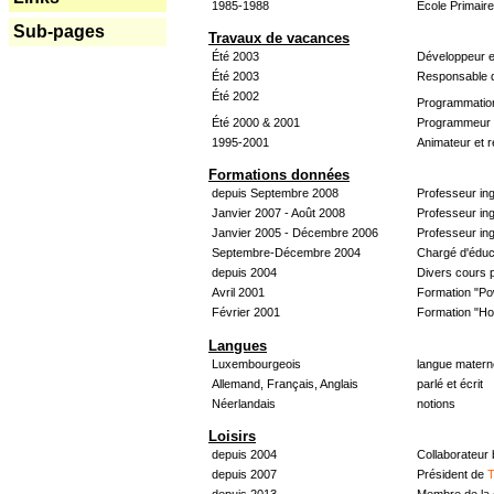
1985-1988
École Primair
Sub-pages
Travaux de vacances
Été 2003
Développeur e
Été 2003
Responsable d
Été 2002
Programmatio
Été 2000 & 2001
Programmeur &
1995-2001
Animateur et 
Formations données
depuis Septembre 2008
Professeur in
Janvier 2007 - Août 2008
Professeur in
Janvier 2005 - Décembre 2006
Professeur ing
Septembre-Décembre 2004
Chargé d'éduc
depuis 2004
Divers cours 
Avril 2001
Formation "Po
Février 2001
Formation "H
Langues
Luxembourgeois
langue materne
Allemand, Français, Anglais
parlé et écrit
Néerlandais
notions
Loisirs
depuis 2004
Collaborateur
depuis 2007
Président de
T
depuis 2013
Membre de la 