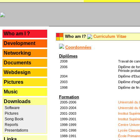
---
Who am I ?
Who am I?
Curriculum Vitae
Development
Coordonnées
Networking
Diplômes
2008
Travail de can
Documents
2006
Diplôme de for
Période probat
Webdesign
2004
Diplôme d'Etud
Pictures
2003
Diplôme d'Ingé
1998
Diplôme de fin
Music
Formation
Downloads
2005-2006
Université du
Software
2003-2004
Université du
Pictures
2001-2003
Institut Supér
Song Book
1999-2001
Institut Supér
Reports
1998-1999
Centre Univer
Presentations
1991-1998
Lycée Classiq
1988-1991
École Primair
Links