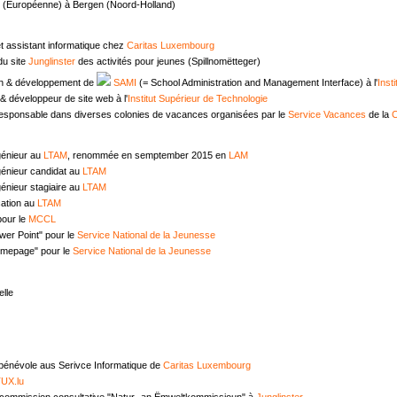
e (Européenne) à Bergen (Noord-Holland)
t assistant informatique chez
Caritas Luxembourg
u site
Junglinster
des activités pour jeunes (Spillnomëtteger)
n & développement de
SAMI
(= School Administration and Management Interface) à l'
Inst
 développeur de site web à l'
Institut Supérieur de Technologie
responsable dans diverses colonies de vacances organisées par le
Service Vacances
de la
C
génieur au
LTAM
, renommée en semptember 2015 en
LAM
génieur candidat au
LTAM
énieur stagiaire au
LTAM
ation au
LTAM
pour le
MCCL
wer Point" pour le
Service National de la Jeunesse
omepage" pour le
Service National de la Jeunesse
lle
 bénévole aus Serivce Informatique de
Caritas Luxembourg
UX.lu
commission consultative "Natur- an Ëmweltkommissioun" à
Junglinster