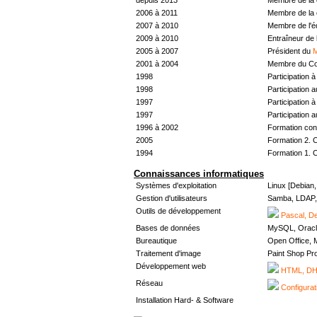
2006 à 2011
Membre de la 
2007 à 2010
Membre de l'
2009 à 2010
Entraîneur de 
2005 à 2007
Président du
M
2001 à 2004
Membre du Con
1998
Participation à 
1998
Participation 
1997
Participation à 
1997
Participation 
1996 à 2002
Formation con
2005
Formation 2. 
1994
Formation 1. 
Connaissances informatiques
Systèmes d'exploitation
Linux [Debian
Gestion d'utilisateurs
Samba, LDAP, 
Outils de développement
Pascal, De
Bases de données
MySQL, Oracl
Bureautique
Open Office, M
Traitement d'image
Paint Shop Pr
Développement web
HTML, DHT
Réseau
Configurat
Installation Hard- & Software