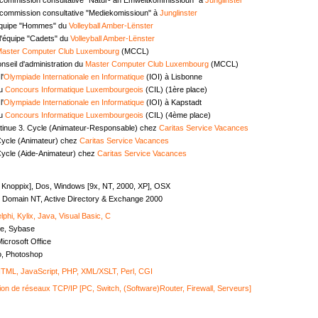
commission consultative "Mediekomissioun" à
Junglinster
équipe "Hommes" du
Volleyball Amber-Lënster
l'équipe "Cadets" du
Volleyball Amber-Lënster
aster Computer Club Luxembourg
(MCCL)
seil d'administration du
Master Computer Club Luxembourg
(MCCL)
l'
Olympiade Internationale en Informatique
(IOI) à Lisbonne
au
Concours Informatique Luxembourgeois
(CIL) (1ère place)
l'
Olympiade Internationale en Informatique
(IOI) à Kapstadt
au
Concours Informatique Luxembourgeois
(CIL) (4ème place)
tinue 3. Cycle (Animateur-Responsable) chez
Caritas Service Vacances
Cycle (Animateur) chez
Caritas Service Vacances
Cycle (Aide-Animateur) chez
Caritas Service Vacances
, Knoppix], Dos, Windows [9x, NT, 2000, XP], OSX
Domain NT, Active Directory & Exchange 2000
lphi, Kylix, Java, Visual Basic, C
e, Sybase
icrosoft Office
o, Photoshop
ML, JavaScript, PHP, XML/XSLT, Perl, CGI
ion de réseaux TCP/IP [PC, Switch, (Software)Router, Firewall, Serveurs]