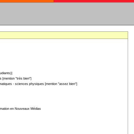
udiants)]
 [mention "très bien"]
hématiques - sciences physiques [mention "assez bien"]
formation en Nouveaux Médias