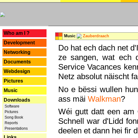
---
Who am I ?
Music
Zauberdraach
Development
Do hat ech dach net d'
Networking
ze sangen, wat ech 
Documents
Service Vacances kenn
Webdesign
Netz absolut näischt fan
Pictures
No e bëssi wullen h
Music
ass mäi
Walkman
?
Downloads
Software
Wéi gutt datt een am
Pictures
Song Book
Schnell war d'Lidd fonn
Reports
deelen et dann hei fir 
Presentations
Links