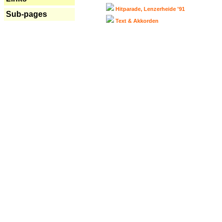
Hitparade, Lenzerheide '91
Sub-pages
Text & Akkorden