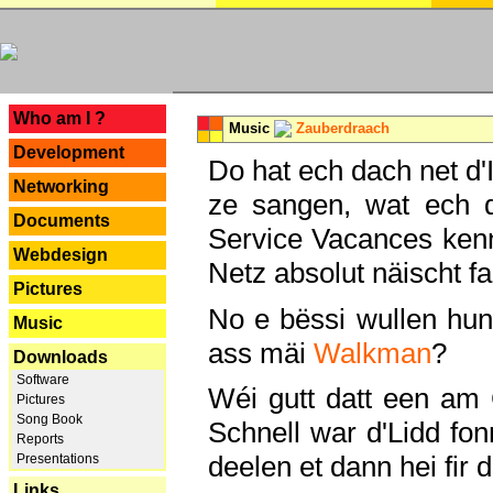
---
Who am I ?
Music
Zauberdraach
Development
Do hat ech dach net d'
Networking
ze sangen, wat ech 
Documents
Service Vacances kenn
Webdesign
Netz absolut näischt fan
Pictures
No e bëssi wullen h
Music
ass mäi
Walkman
?
Downloads
Software
Wéi gutt datt een am
Pictures
Song Book
Schnell war d'Lidd fonn
Reports
deelen et dann hei fir 
Presentations
Links