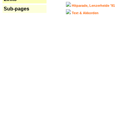
Hitparade, Lenzerheide '91
Sub-pages
Text & Akkorden