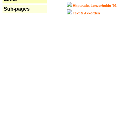
Hitparade, Lenzerheide '91
Sub-pages
Text & Akkorden