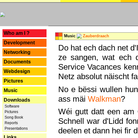
---
Who am I ?
Music
Zauberdraach
Development
Do hat ech dach net d'
Networking
ze sangen, wat ech 
Documents
Service Vacances kenn
Webdesign
Netz absolut näischt fan
Pictures
No e bëssi wullen h
Music
ass mäi
Walkman
?
Downloads
Software
Wéi gutt datt een am
Pictures
Song Book
Schnell war d'Lidd fonn
Reports
deelen et dann hei fir 
Presentations
Links