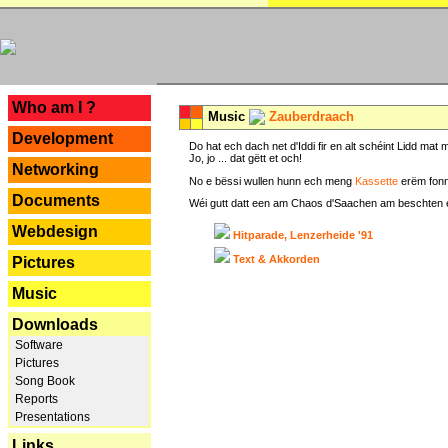
---
Who am I ?
Music
Zauberdraach
Development
Do hat ech dach net d'Iddi fir en alt schéint Lidd m
Jo, jo ... dat gëtt et och!
Networking
No e bëssi wullen hunn ech meng
Kassette
erëm fonn
Documents
Wéi gutt datt een am Chaos d'Saachen am beschten erëm 
Webdesign
Hitparade, Lenzerheide '91
Text & Akkorden
Pictures
Music
Downloads
Software
Pictures
Song Book
Reports
Presentations
Links