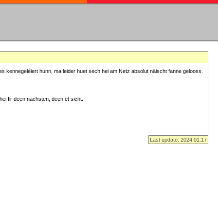
s kennegeléiert hunn, ma leider huet sech hei am Netz absolut näischt fanne gelooss.
ei fir deen nächsten, deen et sicht.
Last update: 2024.01.17