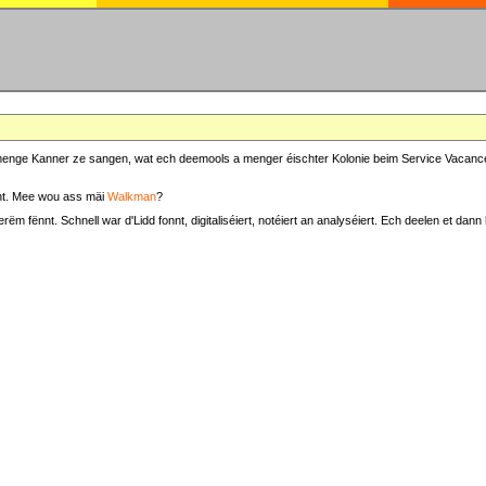
at menge Kanner ze sangen, wat ech deemools a menger éischter Kolonie beim Service Vacance
t. Mee wou ass mäi
Walkman
?
fënnt. Schnell war d'Lidd fonnt, digitaliséiert, notéiert an analyséiert. Ech deelen et dann h