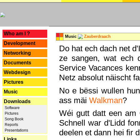
---
Who am I ?
Music
Zauberdraach
Development
Do hat ech dach net d'
Networking
ze sangen, wat ech 
Documents
Service Vacances kenn
Webdesign
Netz absolut näischt fan
Pictures
No e bëssi wullen h
Music
ass mäi
Walkman
?
Downloads
Software
Wéi gutt datt een am
Pictures
Song Book
Schnell war d'Lidd fonn
Reports
deelen et dann hei fir 
Presentations
Links