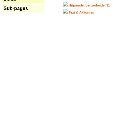
Hitparade, Lenzerheide '91
Sub-pages
Text & Akkorden