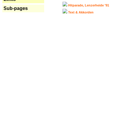
Hitparade, Lenzerheide '91
Sub-pages
Text & Akkorden