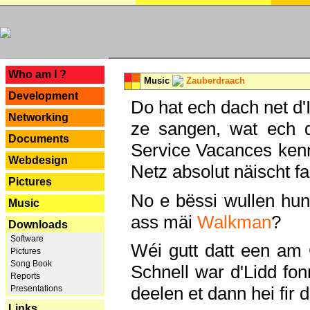
---
Who am I ?
Music
Zauberdraach
Development
Do hat ech dach net d'
Networking
ze sangen, wat ech 
Documents
Service Vacances kenn
Webdesign
Netz absolut näischt fan
Pictures
No e bëssi wullen h
Music
ass mäi
Walkman
?
Downloads
Software
Wéi gutt datt een am
Pictures
Song Book
Schnell war d'Lidd fonn
Reports
deelen et dann hei fir 
Presentations
Links