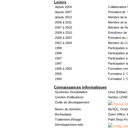
Loisirs
depuis 2004
Collaborateur
depuis 2007
Président de
T
depuis 2013
Membre de la 
2006 à 2011
Membre de la 
2007 à 2010
Membre de l'
2009 à 2010
Entraîneur de 
2005 à 2007
Président du
M
2001 à 2004
Membre du Con
1998
Participation à 
1998
Participation 
1997
Participation à 
1997
Participation 
1996 à 2002
Formation con
2005
Formation 2. 
1994
Formation 1. 
Connaissances informatiques
Systèmes d'exploitation
Linux [Debian
Gestion d'utilisateurs
Samba, LDAP, 
Outils de développement
Pascal, De
Bases de données
MySQL, Oracl
Bureautique
Open Office, M
Traitement d'image
Paint Shop Pr
Développement web
HTML, DHT