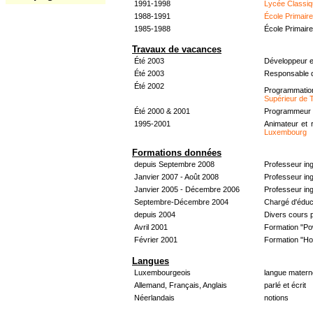
1991-1998
Lycée Classiq
1988-1991
École Primair
1985-1988
École Primair
Travaux de vacances
Été 2003
Développeur e
Été 2003
Responsable d
Été 2002
Programmati
Supérieur de 
Été 2000 & 2001
Programmeur &
1995-2001
Animateur et 
Luxembourg
Formations données
depuis Septembre 2008
Professeur in
Janvier 2007 - Août 2008
Professeur in
Janvier 2005 - Décembre 2006
Professeur ing
Septembre-Décembre 2004
Chargé d'éduc
depuis 2004
Divers cours 
Avril 2001
Formation "Po
Février 2001
Formation "H
Langues
Luxembourgeois
langue materne
Allemand, Français, Anglais
parlé et écrit
Néerlandais
notions