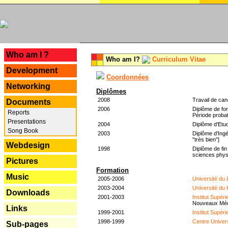
---
Who am I ?
Who am I?
Curriculum Vitae
Development
Coordonnées
Networking
Diplômes
2008
Travail de can
Documents
2006
Diplôme de for
Reports
Période probat
Presentations
2004
Diplôme d'Etud
Song Book
2003
Diplôme d'Ingé
"très bien"]
Webdesign
1998
Diplôme de fin
sciences phys
Pictures
Formation
Music
2005-2006
Université du
2003-2004
Université du
Downloads
2001-2003
Institut Supér
Nouveaux Mé
Links
1999-2001
Institut Supér
1998-1999
Centre Univer
Sub-pages