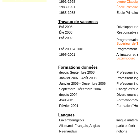
1991-1998
Lycée Classiq
1988-1991
École Primair
1985-1988
École Primair
Travaux de vacances
Été 2003
Développeur e
Été 2003
Responsable d
Été 2002
Programmati
Supérieur de 
Été 2000 & 2001
Programmeur &
1995-2001
Animateur et 
Luxembourg
Formations données
depuis Septembre 2008
Professeur in
Janvier 2007 - Août 2008
Professeur in
Janvier 2005 - Décembre 2006
Professeur ing
Septembre-Décembre 2004
Chargé d'éduc
depuis 2004
Divers cours 
Avril 2001
Formation "Po
Février 2001
Formation "H
Langues
Luxembourgeois
langue materne
Allemand, Français, Anglais
parlé et écrit
Néerlandais
notions