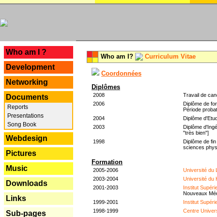
---
Who am I ?
Who am I?
Curriculum Vitae
Development
Coordonnées
Networking
Diplômes
2008
Travail de can
Documents
2006
Diplôme de for
Reports
Période probat
Presentations
2004
Diplôme d'Etud
Song Book
2003
Diplôme d'Ingé
"très bien"]
Webdesign
1998
Diplôme de fin
sciences phys
Pictures
Formation
Music
2005-2006
Université du
2003-2004
Université du
Downloads
2001-2003
Institut Supér
Nouveaux Mé
Links
1999-2001
Institut Supér
1998-1999
Centre Univer
Sub-pages