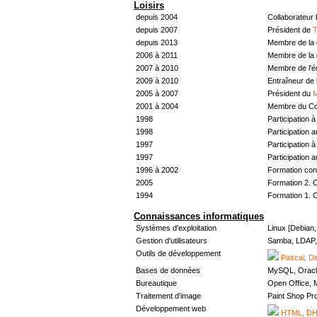
Loisirs
depuis 2004
Collaborateur
depuis 2007
Président de
T
depuis 2013
Membre de la 
2006 à 2011
Membre de la 
2007 à 2010
Membre de l'
2009 à 2010
Entraîneur de 
2005 à 2007
Président du
M
2001 à 2004
Membre du Con
1998
Participation à 
1998
Participation 
1997
Participation à 
1997
Participation 
1996 à 2002
Formation con
2005
Formation 2. 
1994
Formation 1. 
Connaissances informatiques
Systèmes d'exploitation
Linux [Debian
Gestion d'utilisateurs
Samba, LDAP, 
Outils de développement
Pascal, De
Bases de données
MySQL, Oracl
Bureautique
Open Office, M
Traitement d'image
Paint Shop Pr
Développement web
HTML, DHT