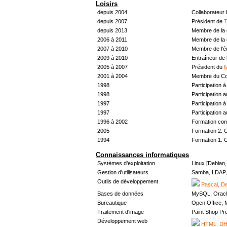
Loisirs
depuis 2004
Collaborateur
depuis 2007
Président de
T
depuis 2013
Membre de la 
2006 à 2011
Membre de la 
2007 à 2010
Membre de l'
2009 à 2010
Entraîneur de 
2005 à 2007
Président du
M
2001 à 2004
Membre du Con
1998
Participation à 
1998
Participation 
1997
Participation à 
1997
Participation 
1996 à 2002
Formation con
2005
Formation 2. 
1994
Formation 1. 
Connaissances informatiques
Systèmes d'exploitation
Linux [Debian
Gestion d'utilisateurs
Samba, LDAP, 
Outils de développement
Pascal, De
Bases de données
MySQL, Oracl
Bureautique
Open Office, M
Traitement d'image
Paint Shop Pr
Développement web
HTML, DHT