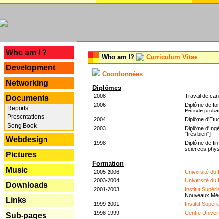
---
Who am I ?
Who am I?
Curriculum Vitae
Development
Coordonnées
Networking
Diplômes
2008
Travail de can
Documents
2006
Diplôme de for
Reports
Période probat
Presentations
2004
Diplôme d'Etud
Song Book
2003
Diplôme d'Ingé
"très bien"]
Webdesign
1998
Diplôme de fin
sciences phys
Pictures
Formation
Music
2005-2006
Université du
2003-2004
Université du
Downloads
2001-2003
Institut Supér
Nouveaux Mé
Links
1999-2001
Institut Supér
1998-1999
Centre Univer
Sub-pages