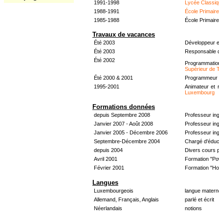
1991-1998
Lycée Classiq
1988-1991
École Primair
1985-1988
École Primair
Travaux de vacances
Été 2003
Développeur e
Été 2003
Responsable d
Été 2002
Programmati
Supérieur de 
Été 2000 & 2001
Programmeur &
1995-2001
Animateur et 
Luxembourg
Formations données
depuis Septembre 2008
Professeur in
Janvier 2007 - Août 2008
Professeur in
Janvier 2005 - Décembre 2006
Professeur ing
Septembre-Décembre 2004
Chargé d'éduc
depuis 2004
Divers cours 
Avril 2001
Formation "Po
Février 2001
Formation "H
Langues
Luxembourgeois
langue materne
Allemand, Français, Anglais
parlé et écrit
Néerlandais
notions