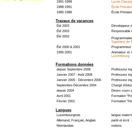
1991-1998
Lycée Classiq
1988-1991
École Primair
1985-1988
École Primair
Travaux de vacances
Été 2003
Développeur e
Été 2003
Responsable d
Été 2002
Programmati
Supérieur de 
Été 2000 & 2001
Programmeur &
1995-2001
Animateur et 
Luxembourg
Formations données
depuis Septembre 2008
Professeur in
Janvier 2007 - Août 2008
Professeur in
Janvier 2005 - Décembre 2006
Professeur ing
Septembre-Décembre 2004
Chargé d'éduc
depuis 2004
Divers cours 
Avril 2001
Formation "Po
Février 2001
Formation "H
Langues
Luxembourgeois
langue materne
Allemand, Français, Anglais
parlé et écrit
Néerlandais
notions