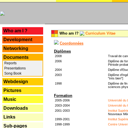
---
Who am I ?
Who am I?
Curriculum Vitae
Development
Coordonnées
Networking
Diplômes
2008
Travail de can
Documents
2006
Diplôme de for
Reports
Période probat
Presentations
2004
Diplôme d'Etud
Song Book
2003
Diplôme d'Ingé
"très bien"]
Webdesign
1998
Diplôme de fin
sciences phys
Pictures
Formation
Music
2005-2006
Université du
2003-2004
Université du
Downloads
2001-2003
Institut Supér
Nouveaux Mé
Links
1999-2001
Institut Supér
1998-1999
Centre Univer
Sub-pages