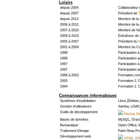
Loisirs
depuis 2004
Collaborateur
depuis 2007
Président de
T
depuis 2013
Membre de la 
2006 à 2011
Membre de la 
2007 à 2010
Membre de l'
2009 à 2010
Entraîneur de 
2005 à 2007
Président du
M
2001 à 2004
Membre du Con
1998
Participation à 
1998
Participation 
1997
Participation à 
1997
Participation 
1996 à 2002
Formation con
2005
Formation 2. 
1994
Formation 1. 
Connaissances informatiques
Systèmes d'exploitation
Linux [Debian
Gestion d'utilisateurs
Samba, LDAP, 
Outils de développement
Pascal, De
Bases de données
MySQL, Oracl
Bureautique
Open Office, M
Traitement d'image
Paint Shop Pr
Développement web
HTML, DHT