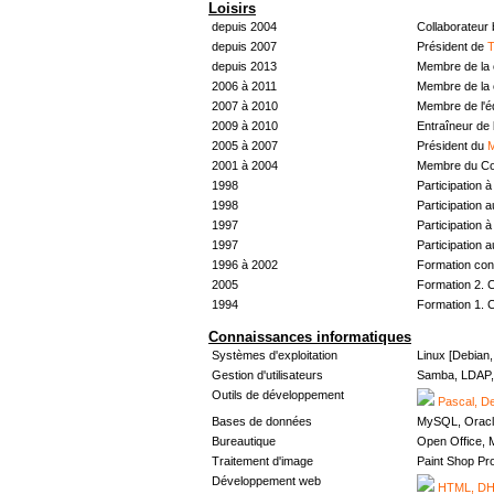
Loisirs
depuis 2004
Collaborateur
depuis 2007
Président de
T
depuis 2013
Membre de la 
2006 à 2011
Membre de la 
2007 à 2010
Membre de l'
2009 à 2010
Entraîneur de 
2005 à 2007
Président du
M
2001 à 2004
Membre du Con
1998
Participation à 
1998
Participation 
1997
Participation à 
1997
Participation 
1996 à 2002
Formation con
2005
Formation 2. 
1994
Formation 1. 
Connaissances informatiques
Systèmes d'exploitation
Linux [Debian
Gestion d'utilisateurs
Samba, LDAP, 
Outils de développement
Pascal, De
Bases de données
MySQL, Oracl
Bureautique
Open Office, M
Traitement d'image
Paint Shop Pr
Développement web
HTML, DHT