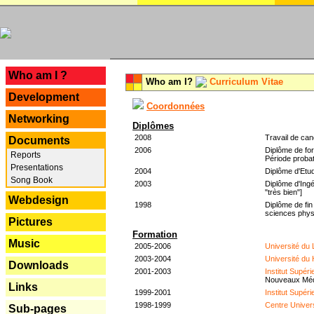
---
Who am I ?
Who am I?
Curriculum Vitae
Development
Coordonnées
Networking
Diplômes
2008
Travail de can
Documents
2006
Diplôme de for
Reports
Période probat
Presentations
2004
Diplôme d'Etud
Song Book
2003
Diplôme d'Ingé
"très bien"]
Webdesign
1998
Diplôme de fin
sciences phys
Pictures
Formation
Music
2005-2006
Université du
2003-2004
Université du
Downloads
2001-2003
Institut Supér
Nouveaux Mé
Links
1999-2001
Institut Supér
1998-1999
Centre Univer
Sub-pages