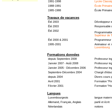
1991-1998
Lycée Classiq
1988-1991
École Primair
1985-1988
École Primair
Travaux de vacances
Été 2003
Développeur e
Été 2003
Responsable d
Été 2002
Programmati
Supérieur de 
Été 2000 & 2001
Programmeur &
1995-2001
Animateur et 
Luxembourg
Formations données
depuis Septembre 2008
Professeur in
Janvier 2007 - Août 2008
Professeur in
Janvier 2005 - Décembre 2006
Professeur ing
Septembre-Décembre 2004
Chargé d'éduc
depuis 2004
Divers cours 
Avril 2001
Formation "Po
Février 2001
Formation "H
Langues
Luxembourgeois
langue materne
Allemand, Français, Anglais
parlé et écrit
Néerlandais
notions