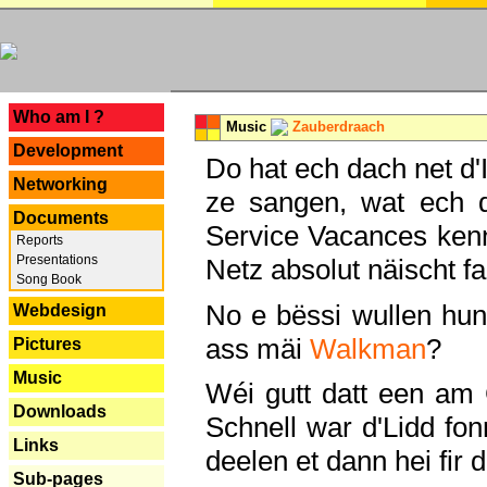
---
Who am I ?
Music
Zauberdraach
Development
Do hat ech dach net d'
Networking
ze sangen, wat ech 
Documents
Service Vacances kenn
Reports
Presentations
Netz absolut näischt fan
Song Book
No e bëssi wullen h
Webdesign
ass mäi
Walkman
?
Pictures
Music
Wéi gutt datt een am
Downloads
Schnell war d'Lidd fonn
Links
deelen et dann hei fir 
Sub-pages