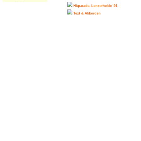
Hitparade, Lenzerheide '91
Text & Akkorden