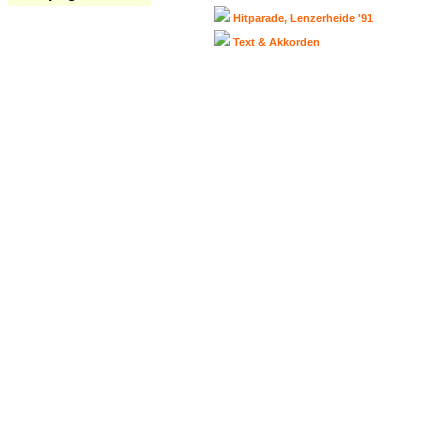
Hitparade, Lenzerheide '91
Text & Akkorden