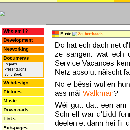
---
Who am I ?
Music
Zauberdraach
Development
Do hat ech dach net d'
Networking
ze sangen, wat ech 
Documents
Service Vacances kenn
Reports
Presentations
Netz absolut näischt fan
Song Book
No e bëssi wullen h
Webdesign
ass mäi
Walkman
?
Pictures
Music
Wéi gutt datt een am
Downloads
Schnell war d'Lidd fonn
Links
deelen et dann hei fir 
Sub-pages