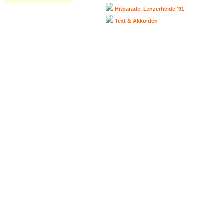
Hitparade, Lenzerheide '91
Text & Akkorden