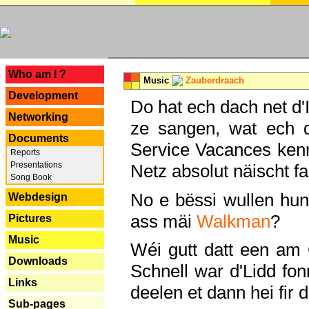
---
Who am I ?
Music
Zauberdraach
Development
Do hat ech dach net d'
Networking
ze sangen, wat ech 
Documents
Service Vacances kenn
Reports
Presentations
Netz absolut näischt fan
Song Book
No e bëssi wullen h
Webdesign
ass mäi
Walkman
?
Pictures
Music
Wéi gutt datt een am
Downloads
Schnell war d'Lidd fonn
Links
deelen et dann hei fir 
Sub-pages