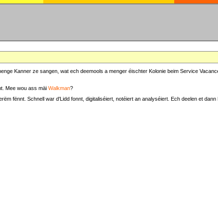
at menge Kanner ze sangen, wat ech deemools a menger éischter Kolonie beim Service Vacance
t. Mee wou ass mäi
Walkman
?
fënnt. Schnell war d'Lidd fonnt, digitaliséiert, notéiert an analyséiert. Ech deelen et dann h