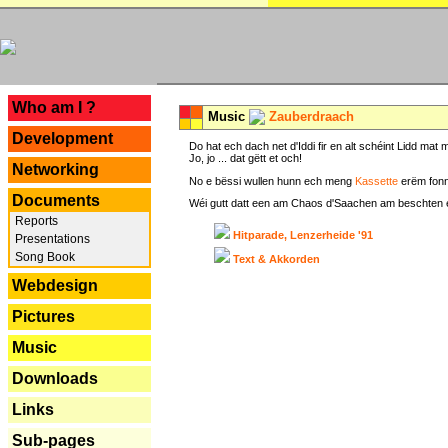
---
Who am I ?
Music
Zauberdraach
Development
Do hat ech dach net d'Iddi fir en alt schéint Lidd m
Jo, jo ... dat gëtt et och!
Networking
No e bëssi wullen hunn ech meng
Kassette
erëm fonn
Documents
Wéi gutt datt een am Chaos d'Saachen am beschten erëm 
Reports
Hitparade, Lenzerheide '91
Presentations
Song Book
Text & Akkorden
Webdesign
Pictures
Music
Downloads
Links
Sub-pages