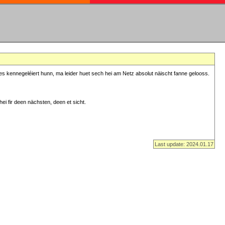
s kennegeléiert hunn, ma leider huet sech hei am Netz absolut näischt fanne gelooss.
ei fir deen nächsten, deen et sicht.
Last update: 2024.01.17